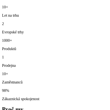
10+
Let na trhu
2
Evropské trhy
1000+
Produktů
1
Prodejna
10+
Zaměstnanců
98%
Zákaznická spokojenost
Proč my