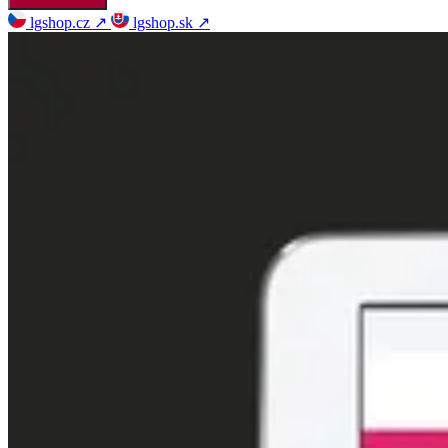
lgshop.cz
↗
lgshop.sk
↗