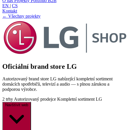
O nás
Projekty
Portfolio
B2B
EN
|
CS
Kontakt
← Všechny projekty
Oficiální brand store LG
Autorizovaný brand store LG nabízející kompletní sortiment
domácích spotřebičů, televizí a audio — s plnou zárukou a
podporou výrobce.
2 trhy
Autorizovaný prodejce
Kompletní sortiment LG
Navštívit web