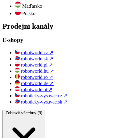
Maďarsko
Polsko
Prodejní kanály
E-shopy
robotworld.cz
↗
robotworld.sk
↗
robotworld.pl
↗
robotworld.hu
↗
robotworld.ro
↗
robotworld.de
↗
robotworld.at
↗
roboticky-vysavac.cz
↗
roboticky-vysavac.sk
↗
Zobrazit všechny (9)