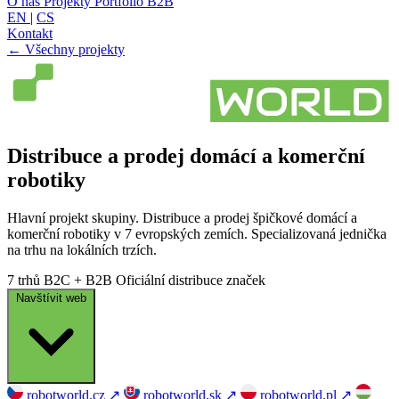
O nás
Projekty
Portfolio
B2B
EN
|
CS
Kontakt
← Všechny projekty
Distribuce a prodej domácí a komerční
robotiky
Hlavní projekt skupiny. Distribuce a prodej špičkové domácí a
komerční robotiky v 7 evropských zemích. Specializovaná jednička
na trhu na lokálních trzích.
7 trhů
B2C + B2B
Oficiální distribuce značek
Navštívit web
robotworld.cz
↗
robotworld.sk
↗
robotworld.pl
↗